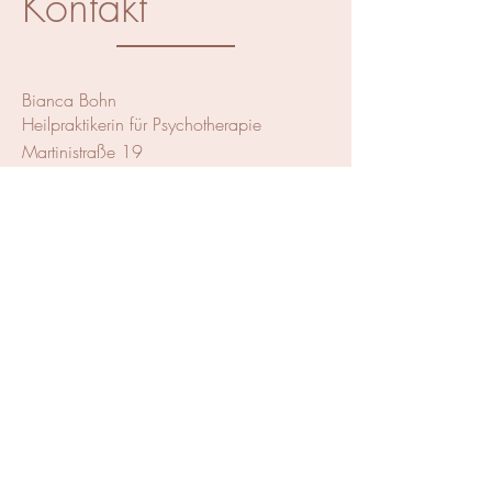
Kontakt
Bianca Bohn
Heilpraktikerin für Psychotherapie
Martinistraße 19
49080 Osnabrück
info@bianca-bohn.com
+49 151 70209496
Vorname
Nachname